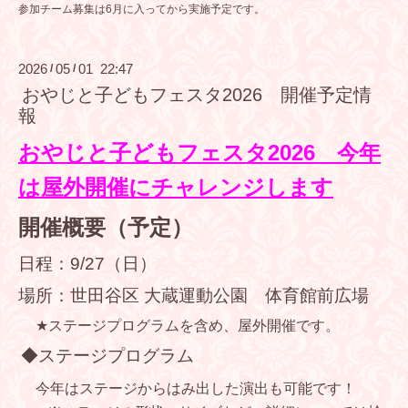
参加チーム募集は6月に入ってから実施予定です。
2026
05
01 22:47
/
/
おやじと子どもフェスタ2026 開催予定情
報
おやじと子どもフェスタ
2026
今年
は屋外開催にチャレンジします
開催概要（予定）
日程：
9/27
（日）
場所：世田谷区
大蔵運動公園
体育館前広場
★
ステージプログラムを含め、屋外開催です。
◆ステージプログラム
今年はステージからはみ出した演出も可能です！