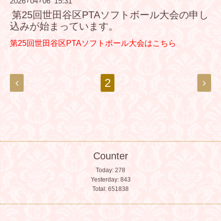
2026
04
06 15:31
/
/
第25回世田谷区PTAソフトボール大会の申し
込みが始まっています。
第25回世田谷区PTAソフトボール大会はこちら
2
Counter
Today:
278
Yesterday:
843
Total:
651838