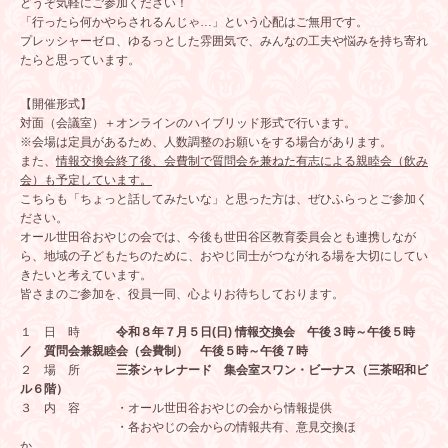
どうぞ気軽にご参加ください！
「行ったら何かやらされるんじゃ…」という心配はご無用です。
プレッシャーゼロ、ゆるっとした雰囲気で、みんなの工夫や悩みを持ち寄れ
たらと思っています。
【開催形式】
対面（会議室）＋オンラインのハイブリッド形式で行います。
※会場は定員があるため、人数調整のお願いをする場合があります。
また、
情報交換会終了後
、会費制で質問会を兼ねた有志による親睦会（飲み
会）も予定
しています。
こちらも「ちょっと話してみたいな」と思った方は、ぜひふらっとご参加く
ださい。
オール世田谷おやじの会では、今後も世田谷区教育委員会とも連携しなが
ら、地域の子どもたちのために、おやじ同士がつながれる場を大切にしてい
きたいと考えています。
皆さまのご参加を、役員一同、心よりお待ちしております。
１ 日 時
令和８年７月５日(日)
情報交換会 午後３時～午後５時
／
質問会兼親睦会（会費制） 午後５時～午後７時
２ 場 所
三茶シャレナード 集会室スワン・ビーナス（三茶昭和ビ
ル６階）
３ 内 容 ・オール世田谷おやじの会から情報提供
・
各おやじの会からの情報共有、意見交換ほ
か