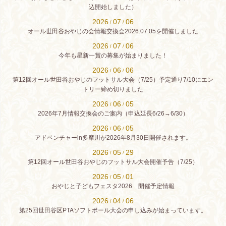
込開始しました）
2026
07
06
/
/
オール世田谷おやじの会情報交換会2026.07.05を開催しました
2026
07
06
/
/
今年も星新一賞の募集が始まりました！
2026
06
06
/
/
第12回オール世田谷おやじのフットサル大会（7/25）予定通り7/10にエン
トリー締め切りました
2026
06
05
/
/
2026年7月情報交換会のご案内（申込延長6/26→6/30）
2026
06
05
/
/
アドベンチャーin多摩川が2026年8月30日開催されます。
2026
05
29
/
/
第12回オール世田谷おやじのフットサル大会開催予告（7/25）
2026
05
01
/
/
おやじと子どもフェスタ2026 開催予定情報
2026
04
06
/
/
第25回世田谷区PTAソフトボール大会の申し込みが始まっています。