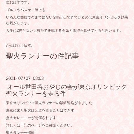
臨むはずです。
ゴルフやバスケ、陸上も。
いろんな競技で今までにない記録が出てきているのは東京オリンピック効果
な気がします。
人生に2度とない大舞台で挑戦する勇気と希望を見せてくると思います。
がんばれ！日本。
聖
火ランナーの件記事
2021
07
07 08:03
/
/
オール世田谷おやじの会が東京オリンピック
聖火ランナーを走る件
東京オリンピック聖火ランナーの最終連絡が来ました。
東京に来た聖火は公道を走ることはできず
点火セレモニーが開催されます
詳しくは下記のページをご確認ください。
聖火ランナー情報