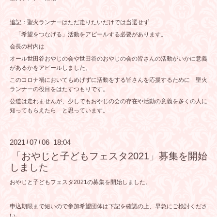
追記：聖火ランナーはただ走りたいだけでは当選せず
「希望をつなげる」活動をアピールする必要があります。
会長の村内は
オール世田谷おやじの会や世田谷のおやじの会の皆さんの活動がいかに意義
があるかをアピールしました。
このコロナ禍においてもめげずに活動をする皆さんを応援するために 聖火
ランナーの役目をはたすつもりです。
公道は走れませんが、少しでもおやじの会の存在や活動の意義を多くの人に
知ってもらえたら と思っています。
2021
07
06 18:04
/
/
「おやじと子どもフェスタ2021」募集を開始
しました
おやじと子どもフェスタ2021の募集を開始しました。
申込期限まで短いので参加希望団体は下記を確認の上、早急にご検討くださ
い。