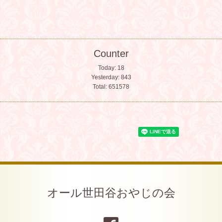
Counter
Today:
18
Yesterday:
843
Total:
651578
オール世田谷おやじの会