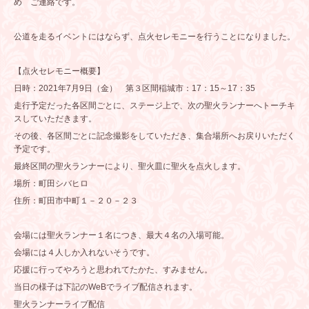
め ご連絡です。
公道を走るイベントにはならず、点火セレモニーを行うことになりました。
【点火セレモニー概要】
日時：2021年7月9日（金） 第３区間稲城市：17：15～17：35
走行予定だった各区間ごとに、ステージ上で、次の聖火ランナーへトーチキ
スしていただきます。
その後、各区間ごとに記念撮影をしていただき、集合場所へお戻りいただく
予定です。
最終区間の聖火ランナーにより、聖火皿に聖火を点火します。
場所：町田シバヒロ
住所：町田市中町１－２０－２３
会場には聖火ランナー１名につき、最大４名の入場可能。
会場には４人しか入れないそうです。
応援に行ってやろうと思われてたかた、すみません。
当日の様子は下記のWeBでライブ配信されます。
聖火ランナーライブ配信