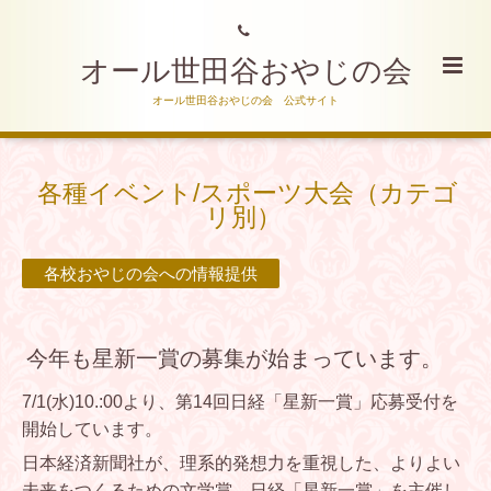
オール世田谷おやじの会
オール世田谷おやじの会 公式サイト
各種イベント/スポーツ大会（カテゴ
リ別）
各校おやじの会への情報提供
今年も星新一賞の募集が始まっています。
7/1(水)10.:00より、第14回日経「星新一賞」応募受付を
開始しています。
日本経済新聞社が、理系的発想力を重視した、よりよい
未来をつくるための文学賞、日経「星新一賞」を主催し