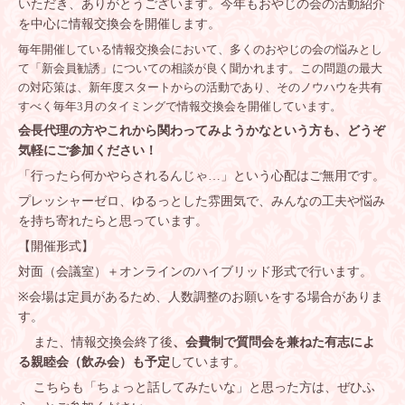
いただき、ありがとうございます。今年もおやじの会の活動紹介
を中心に情報交換会を開催します。
毎年開催している情報交換会において、多くのおやじの会の悩みとし
て「新会員勧誘」についての相談が良く聞かれます。この問題の最大
の対応策は、新年度スタートからの活動であり、そのノウハウを共有
すべく毎年
3
月のタイミングで情報交換会を開催しています。
会長代理の方やこれから関わってみようかなという方も、どうぞ
気軽にご参加ください！
「行ったら何かやらされるんじゃ
…
」という心配はご無用です。
プレッシャーゼロ、ゆるっとした雰囲気で、みんなの工夫や悩み
を持ち寄れたらと思っています。
【開催形式】
対面（会議室）＋オンラインのハイブリッド形式で行います。
※
会場は定員があるため、人数調整のお願いをする場合がありま
す。
また、情報交換会終了後
、会費制で質問会を兼ねた有志によ
る親睦会（飲み会）も予定
しています。
こちらも「ちょっと話してみたいな」と思った方は、ぜひふ