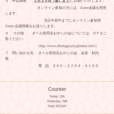
５ 申込期限
２月２０日（金）まで
にお願いいたします。
オンライン参加の方には、
Zoom
会議を用意
します。
当日午前中までにオンライン参加用
Zoom
会議情報をお送りします。
６ その他 オール世田谷おやじの会については、ＨＰをご
覧ください。
（
http://www.allsetagayaoyajinokai.info/
）
７ 問い合わせ先 オール世田谷おやじの会 会長 村内
敦
電 話 ０９０－２２０４－５１６５
Counter
Today:
186
Yesterday:
288
Total:
652345