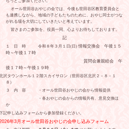
らっとご参加ください。
オール世田谷おやじの会では、今後も世田谷区教育委員会と
も連携しながら、地域の子どもたちのために、おやじ同士がつな
がれる場を大切にしていきたいと考えています。
皆さまのご参加を、役員一同、心よりお待ちしております。
記
情報交換会 午後１５
１ 日 時 令和８年３月１日
(
日
)
時～午後１７時
質問会兼親睦会 午
後１７時～午後１９時
沢タウンホール１２階スカイサロン（世田谷区北沢２－８－１
８）
３ 内 容 ・オール世田谷おやじの会から情報提供
・各おやじの会からの情報共有、意見交換ほ
か
下記申し込みフォームから参加登録ください。
2026年3月オール世田谷おやじの会申し込みフォーム