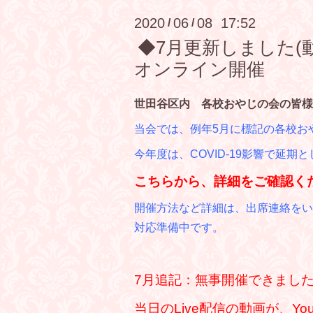
2020
06
08 17:52
/
/
◆7月更新しました(
オンライン開催
世田谷区内 各校おやじの会の皆様
当会では、例年5月に標記の各校お
今年度は、COVID-19影響で延
こちらから、詳細をご確認くだ
開催方法など詳細は、出席連絡をい
対応準備中です。
7月追記：無事開催できまし
当日のLive配信の動画が、Yo