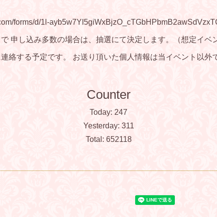
om/forms/d/1l-ayb5w7YI5giWxBjzO_cTGbHPbmB2awSdVzxTQ
まで 申し込み多数の場合は、抽選にて決定します。（想定イベン
に連絡する予定です。 お送り頂いた個人情報は当イベント以外
Counter
Today:
247
Yesterday:
311
Total:
652118