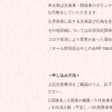
本企画は主催者・関係者のボランテ
な行動をしていただきます。
公序良俗に反する主張及び行為を含
その他詳細については出演決定団体
コロナ状況により変更があった場合
（オール世田谷おやじの会HP http://allse
＜申し込み方法＞
上記注意事項をご確認のうえ、以下
ださい。
1.団体名／2.団体の概要／3.代表
／9.出演人数（予定）／10.指導