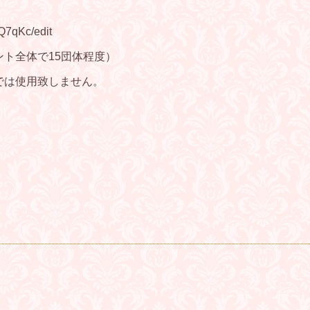
7qKc/edit
ト全体で15団体程度）
では使用致しません。