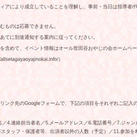
ィアにより成立していることを理解し、事前・当日は指導者/代
むものは応募できません。
あてに別途通知する案内に従ってください。
を含めて、イベント情報はオール世田谷おやじの会ホームペー
tagayaoyajinokai.info/）
リンク先のGoogleフォームで、下記の項目をそれぞれご記入
者名／4.連絡担当者名／5.メールアドレス／6.電話番号／7.ジャン
者等スタッフ・保護者等、出演者以外の人数（予定）／11.参加を