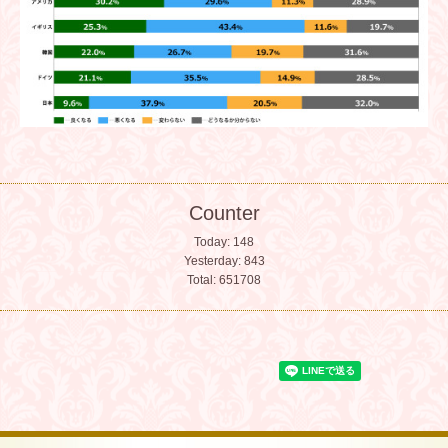
Counter
Today:
148
Yesterday:
843
Total:
651708