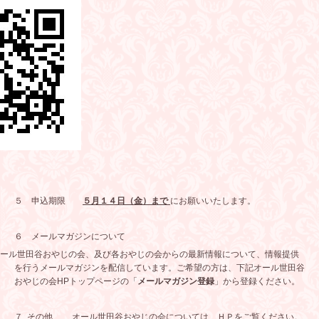
５ 申込期限
５月１４日（金）まで
にお願いいたします。
６ メールマガジンについて
やじの会、及び各おやじの会からの最新情報について、情報提供
を行うメールマガジンを配信しています。ご希望の方は、下記オール世田谷
おやじの会
HP
トップページの「
メールマガジン登録
」から登録ください。
７
.
その他 オール世田谷おやじの会については、ＨＰをご覧ください。