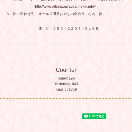
（
http://www.allsetagayaoyajinokai.info/
）
８．問い合わせ先 オール世田谷おやじの会会長 村内 敦
電 話 ０９０－２２０４－５１６５
Counter
Today:
196
Yesterday:
843
Total:
651756