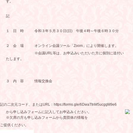
す。
記
１ 日 時 令和３年５月３０日
(
日
)
午後４時～午後６時３０分
２ 会 場 オンライン会議ツール「
Zoom
」により開催します。
※会議
URL
等は、お申込みいただいた方に個別に送付い
たします。
３ 内 容 情報交換会
記の二次元コード、または
URL
：
https://forms.gle/6DwaTtnM5ucggM9e6
から申し込みフォームに記入してお申込みください。
※欠席の方も申し込みフォームから貴団体の情報を
ださい。