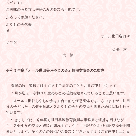
ています。
ご興味のある方は傍聴のみの参加も可能です。
ふるって参加ください。
おやじの会代表
者
オール世田谷おや
じの会
会長 村
内 敦
令和３年度『オール世田谷おやじの会』情報交換会のご案内
春暖の候、皆様にはますますご清栄のこととお喜び申し上げます。
４月を迎え、令和３年度の各会の活動も始まっていることと思います。
「オール世田谷おやじの会は」自主的な任意団体ではございますが、世田
谷の子どもたちの健全育成と各おやじの会との交流を図るために活動を行っ
ています。
つきましては、今年度も世田谷区教育委員会事務局と連携を図りなが
ら、各会相互の交流と親睦が図れますように、下記のとおり情報交換会を開
催いたします。多くの会の皆様がご参加くださいますようご案内申し上げま