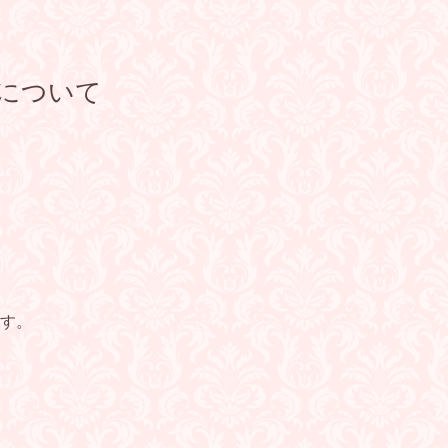
程について
す。