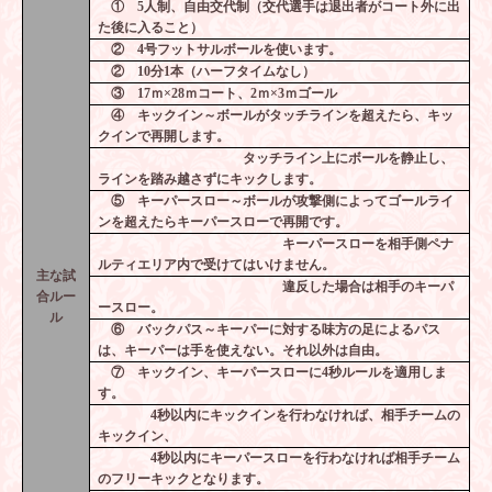
①
5
人制、自由交代制（交代選手は退出者がコート外に出
た後に入ること）
②
4
号フットサルボールを使います。
②
10
分
1
本（ハーフタイムなし）
③
17
ｍ×
28
ｍコート、
2
ｍ×
3
ｍゴール
④ キックイン～ボールがタッチラインを超えたら、キッ
クインで再開します。
タッチライン上にボールを静止し、
ラインを踏み越さずにキックします。
⑤ キーパースロー～ボールが攻撃側によってゴールライ
ンを超えたらキーパースローで再開です。
キーパースローを相手側ペナ
ルティエリア内で受けてはいけません。
主な試
違反した場合は相手のキーパ
合ルー
ースロー。
ル
⑥ バックパス～キーパーに対する味方の足によるパス
は、キーパーは手を使えない。それ以外は自由。
⑦ キックイン、キーパースローに
4
秒ルールを適用しま
す。
4
秒以内にキックインを行わなければ、相手チームの
キックイン、
4
秒以内にキーパースローを行わなければ相手チーム
のフリーキックとなります。