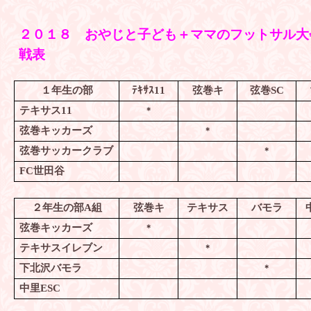
２０１８ おやじと子ども＋ママのフットサル大
戦表
１年生の部
ﾃｷｻｽ
11
弦巻キ
弦巻
SC
テキサス
11
＊
弦巻キッカーズ
＊
弦巻サッカークラブ
＊
FC
世田谷
２年生の部
A
組
弦巻キ
テキサス
バモラ
弦巻キッカーズ
＊
テキサスイレブン
＊
下北沢バモラ
＊
中里
ESC