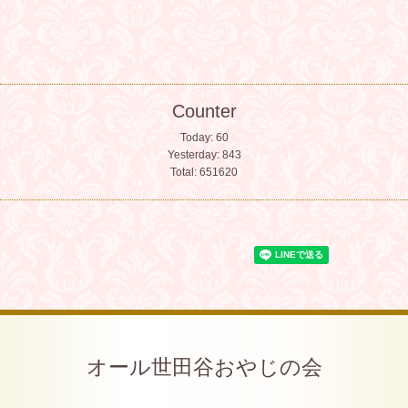
Counter
Today:
60
Yesterday:
843
Total:
651620
オール世田谷おやじの会