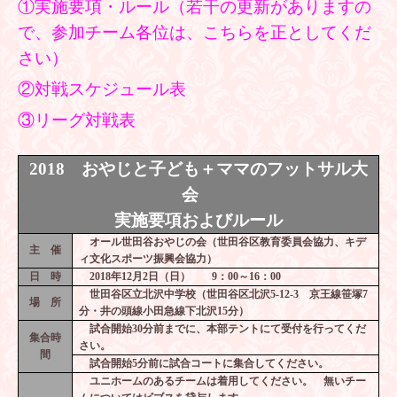
①実施要項・ルール（若干の更新がありますの
で、参加チーム各位は、こちらを正としてくだ
さい）
②対戦スケジュール表
③リーグ対戦表
2018
おやじと子ども＋ママのフットサル大
会
実施要項およびルール
オール世田谷おやじの会（世田谷区教育委員会協力、キデ
主 催
ィ文化スポーツ振興会協力）
日 時
2018
年
12
月
2
日（日）
9
：
00
～
16
：
00
世田谷区立北沢中学校（世田谷区北沢
5-12-3
京王線笹塚
7
場 所
分・井の頭線小田急線下北沢
15
分）
試合開始
30
分前までに、本部テントにて受付を行ってくだ
集合時
さい。
間
試合開始
5
分前に試合コートに集合してください。
ユニホームのあるチームは着用してください。 無いチー