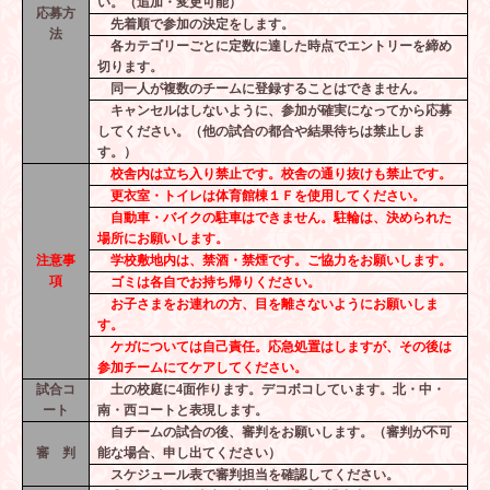
い。（追加・変更可能）
応募方
先着順で参加の決定をします。
法
各カテゴリーごとに定数に達した時点でエントリーを締め
切ります。
同一人が複数のチームに登録することはできません。
キャンセルはしないように、参加が確実になってから応募
してください。（他の試合の都合や結果待ちは禁止しま
す。）
校舎内は立ち入り禁止です。校舎の通り抜けも禁止です。
更衣室・トイレは体育館棟１Ｆを使用してください。
自動車・バイクの駐車はできません。駐輪は、決められた
場所にお願いします。
注意事
学校敷地内は、禁酒・禁煙です。ご協力をお願いします。
項
ゴミは各自でお持ち帰りください。
お子さまをお連れの方、目を離さないようにお願いしま
す。
ケガについては自己責任。応急処置はしますが、その後は
参加チームにてケアしてください。
試合コ
土の校庭に
4
面作ります。デコボコしています。北・中・
ート
南・西コートと表現します。
自チームの試合の後、審判をお願いします。（審判が不可
審 判
能な場合、申し出てください）
スケジュール表で審判担当を確認してください。