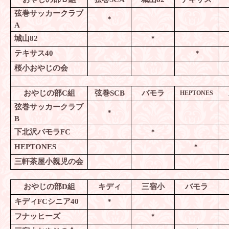
弦巻サッカークラブ
＊
A
城山
82
＊
テキサス
40
＊
桜小おやじの会
おやじの部
C
組
弦巻
SCB
バモラ
HEPTONES
弦巻サッカークラブ
＊
B
下北沢バモラ
FC
＊
HEPTONES
＊
三軒茶屋小親児の会
おやじの部
D
組
キディ
三宿小
バモラ
キディ
FC
シニア
40
＊
フナッヒーズ
＊