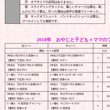
⑦ オフサイドの反則はありません。
⑧ スライディングタックル、激しいチャージは禁止。転
んだらプレイ禁止。行った場合は相手の直接フリーキック。
⑨ キックオフシュート、パントキックシュートは禁止。
ゴールインしても無効です。
2018
年 おやじと子ども＋ママの
北コート
中コート
時間
開会・ルール説明
8:45
3
年生
A
竹の子
SCA-
弦巻
SCA
3
年生
A
下北沢ﾊﾞﾓﾗ
A-
弦巻ｷｯｶｰｽﾞ
1
9:
【審判】下北沢バモラ
【審判】キディ
3
年生
B
下北沢ﾊﾞﾓﾗ
B-FC
世田谷
3
年生
B
竹の子
SCB-
弦巻
SCB
2
9:
【審判】竹の子
SC
【審判】弦巻キッカーズ
L
一般
A
アスール
-FC
世田谷
L
一般
B
キディ
FC
ｶﾞｰﾙｽﾞ
-YYT
3
9:
【審判】下北沢バモラ
【審判】弦巻
SCB
3
年生
A
竹の子
SCA-
弦巻ｷｯｶｰｽﾞ
3
年生
A
下北沢ﾊﾞﾓﾗ
A-
弦巻
SCA
4
10:
【審判】
FC
世田谷
【審判】キディ
3
年生
B
下北沢ﾊﾞﾓﾗ
B-
弦巻
SCB
3
年生
B
竹の子
SCB-FC
世田谷
5
10:
【審判】弦巻キッカーズ
【審判】下北沢バモラ
L
一般
A
FC
世田谷
-
アマトーレ
L
一般
B
FC
プルーマ
-YYT
6
10:
【審判】弦巻
SCB
【審判】
FC
世田谷