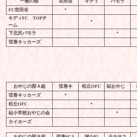
一般の部
世田谷
キディ
バモラ
FC
世田谷
＊
キディ
FC
TOP
チ
＊
ーム
下北沢バモラ
＊
弦巻キッカーズ
おやじの部Ａ組
弦巻キ
松丘
OFC
砧おやじ
弦巻キッカーズ
＊
松丘
OFC
＊
砧小学校おやじの会
＊
カイホーズ
おやじの部Ｂ組
弦巻
SCA
城山
82
テキサス