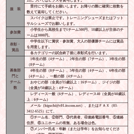
ムについてはビブスを貸与します。
受付にて手続をお願いします。お帰りの際に確実に枚数を
服 装
数えて返却してください。
スパイクは禁止です。トレーニングシューズまたはフット
サルシューズでお願いします。
小学生から高校生まで
1
チーム
500
円、
18
歳以上が主体のチ
参加費
ームは
3000
円。
中学生以下に賞状・参加賞、大人の部優勝チームには賞品
表彰・
を用意します。
賞品
各カテゴリーの試合終了後に表彰式を行います。
1
年生の部（
4
チーム）、
2
年生の部（
7
チーム）、
3
年生の部
（
8
チーム）
募集部
4
年生の部（
8
チーム）、
5
年生の部（
4
チーム）、
6
年生の部
門と
（
4
チーム）、一般の部（
4
チーム）
チーム
おやじの部（全員が
35
歳以上：
16
チーム）、ジイジの部
数
（全員が
50
歳以上：
4
チーム）
レディース一般（
6
チーム）、レディース
40
（全員が
40
歳以
上：
6
チーム）
メール（
higuchi@c01.itscom.net
）、またはＦＡＸ（
03-
3412-6525
）にて、
①チーム名、②部門、③代表者、④連絡電話番号、⑤連絡
住所、⑥ユニホームの有無、ある場合は色。
⑦メンバー氏名・年齢（または学年）をお知らせくださ