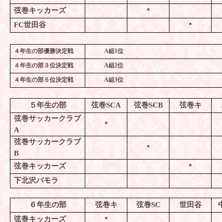
弦巻キッカーズ
＊
FC
世田谷
＊
４年生の部優勝決定戦
A
組
1
位
４年生の部３位決定戦
A
組
2
位
４年生の部５位決定戦
A
組
3
位
５年生の部
弦巻
SCA
弦巻
SCB
弦巻キ
弦巻サッカークラブ
＊
A
弦巻サッカークラブ
＊
B
弦巻キッカーズ
＊
下北沢バモラ
６年生の部
弦巻キ
弦巻
SC
世田谷
弦巻キッカーズ
＊