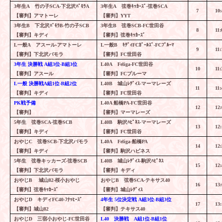
3
年生
A
竹の子
SCA-
下北沢ﾊﾞﾓﾗ
A
3
年生
A
弦巻ｷｯｶｰｽﾞ
-
弦巻
SCA
7
10:
【審判】アマトーレ
【審判】
YYT
3
年生
B
下北沢ﾊﾞﾓﾗ
B-
竹の子
SCB
3
年生
B
弦巻
SCB-FC
世田谷
8
11:
【審判】キディ
【審判】弦巻ｷｯｶｰｽﾞ
L
一般
A
アスール
-
アマトーレ
L
一般
B
ｷﾃﾞｨ
FC
ｶﾞｰﾙｽﾞ
-FC
ﾌﾟﾙｰﾏ
9
11:
【審判】下北沢バモラ
【審判】
FC
世田谷
3
年生 決勝戦
A
組
3
位
-B
組
3
位
L40A
Feliga-FC
世田谷
10
11:
【審判】アスール
【審判】
FC
プルーマ
L
一般 決勝戦
A
組
1
位
-B
組
2
位
L40B
城山ﾚﾃﾞｨｽ
-
マーマレーズ
11
11:
【審判】キディ
【審判】
FC
世田谷
PK
戦予備
L40A
船橋
PA-FC
世田谷
12
12:
【審判】
【審判】マーマレーズ
5
年生 弦巻
SCA-
弦巻
SCB
L40B
駒沢ﾊﾋﾟﾈｽ
-
マーマレーズ
13
12:
【審判】キディ
【審判】
FC
世田谷
おやじ
C
弦巻
SCB-
下北沢バモラ
L40A
Feliga-
船橋
PA
14
12:
【審判】キディ
【審判】駒沢ハピネス
5
年生 弦巻キッカーズ
-
弦巻
SCB
L40B
城山ﾚﾃﾞｨｽ
-
駒沢ﾊﾋﾟﾈｽ
15
12:
【審判】下北沢バモラ
【審判】キディ
おやじ
B
城山
82-
桜小おやじ
おやじ
B
弦巻
SCA-
テキサス
40
16
13:
【審判】弦巻ｷｯｶｰｽﾞ
【審判】城山ﾚﾃﾞｨｽ
おやじ
D
キディ
FC40-
ﾌﾅｯﾋｰｽﾞ
4
年生
5
位決定戦
A
組
3
位
-B
組
3
位
17
13:
【審判】城山
82
【審判】テキサス
40
おやじ
D
三宿小おやじ
-FC
世田谷
L40
決勝戦
A
組
1
位
-B
組
1
位