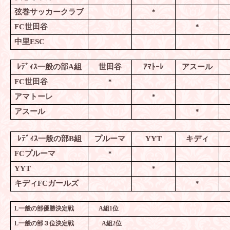
弦巻サッカークラブ
＊
FC
世田谷
＊
中里
ESC
ﾚﾃﾞｨｽ一般の部
A
組
世田谷
ｱﾏﾄｰﾚ
アスール
FC
世田谷
＊
アマトーレ
＊
アスール
＊
ﾚﾃﾞｨｽ一般の部
B
組
プルーマ
YYT
キディ
FC
プルーマ
＊
YYT
＊
キディ
FC
ガールズ
＊
L
一般の部優勝決定戦
A
組
1
位
L
一般の部３位決定戦
A
組
2
位