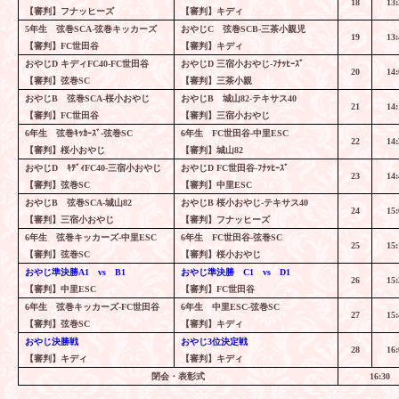
18
13:
【審判】フナッヒーズ
【審判】キディ
5
年生 弦巻
SCA-
弦巻キッカーズ
おやじ
C
弦巻
SCB-
三茶小親児
19
13:
【審判】
FC
世田谷
【審判】キディ
おやじ
D
キディ
FC40-FC
世田谷
おやじ
D
三宿小おやじ
-
ﾌﾅｯﾋｰｽﾞ
20
14:
【審判】弦巻
SC
【審判】三茶小親
おやじ
B
弦巻
SCA-
桜小おやじ
おやじ
B
城山
82-
テキサス
40
21
14:
【審判】
FC
世田谷
【審判】三宿小おやじ
6
年生 弦巻ｷｯｶｰｽﾞ
-
弦巻
SC
6
年生
FC
世田谷
-
中里
ESC
22
14:
【審判】桜小おやじ
【審判】城山
82
おやじ
D
ｷﾃﾞｨ
FC40-
三宿小おやじ
おやじ
D FC
世田谷
-
ﾌﾅｯﾋｰｽﾞ
23
14:
【審判】弦巻
SC
【審判】中里
ESC
おやじ
B
弦巻
SCA-
城山
82
おやじ
B
桜小おやじ
-
テキサス
40
24
15:
【審判】三宿小おやじ
【審判】フナッヒーズ
6
年生 弦巻キッカーズ
-
中里
ESC
6
年生
FC
世田谷
-
弦巻
SC
25
15:
【審判】弦巻
SC
【審判】桜小おやじ
おやじ準決勝
A1
vs
B1
おやじ準決勝
C1
vs
D1
26
15:
【審判】中里
ESC
【審判】
FC
世田谷
6
年生 弦巻キッカーズ
-FC
世田谷
6
年生 中里
ESC-
弦巻
SC
27
15:
【審判】弦巻
SC
【審判】キディ
おやじ決勝戦
おやじ
3
位決定戦
28
16:
【審判】キディ
【審判】キディ
閉会・表彰式
16:30