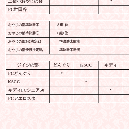
三宿小おやじの会
＊
FC
世田谷
おやじの部準決勝①
A
組
1
位
おやじの部準決勝②
C
組
1
位
おやじの部
3
位決定戦
準決勝①敗者 
おやじの部優勝決定戦
準決勝①勝者 
ジイジの部
どんぐり
KSCC
キディ
FC
どんぐり
＊
KSCC
＊
キディ
FC
シニア
50
＊
FC
アエロスタ