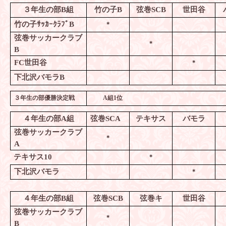
３年生の部
B
組
竹の子
B
弦巻
SCB
世田谷
竹の子ｻｯｶｰｸﾗﾌﾞ
B
＊
弦巻サッカークラブ
＊
B
FC
世田谷
＊
下北沢バモラ
B
３年生の部優勝決定戦
A
組
1
位
４年生の部
A
組
弦巻
SCA
テキサス
バモラ
弦巻サッカークラブ
＊
A
テキサス
10
＊
下北沢バモラ
＊
４年生の部
B
組
弦巻
SCB
弦巻キ
世田谷
弦巻サッカークラブ
＊
B