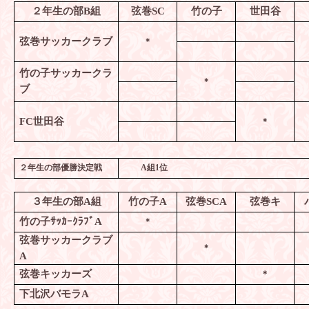
２年生の部
B
組
弦巻
SC
竹の子
世田谷
弦巻サッカークラブ
＊
竹の子サッカークラ
＊
ブ
FC
世田谷
＊
２年生の部優勝決定戦
A
組
1
位
３年生の部
A
組
竹の子
A
弦巻
SCA
弦巻キ
竹の子ｻｯｶｰｸﾗﾌﾞ
A
＊
弦巻サッカークラブ
＊
A
弦巻キッカーズ
＊
下北沢バモラ
A