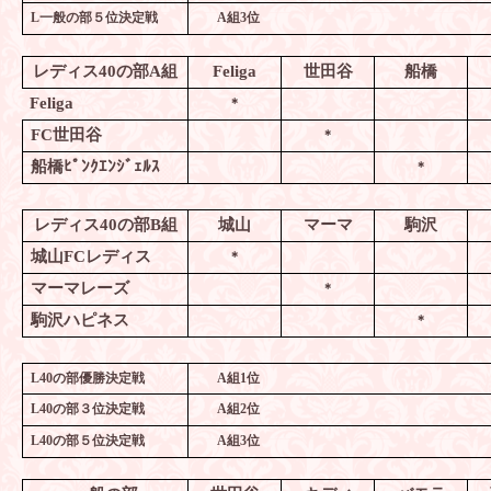
L
一般の部５位決定戦
A
組
3
位
レディス
40
の部
A
組
Feliga
世田谷
船橋
Feliga
＊
FC
世田谷
＊
船橋ﾋﾟﾝｸｴﾝｼﾞｪﾙｽ
＊
レディス
40
の部
B
組
城山
マーマ
駒沢
城山
FC
レディス
＊
マーマレーズ
＊
駒沢ハピネス
＊
L40
の部優勝決定戦
A
組
1
位
L40
の部３位決定戦
A
組
2
位
L40
の部５位決定戦
A
組
3
位