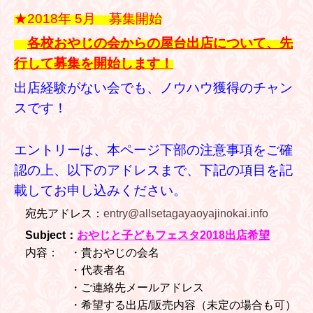
★
2018年 5月 募集開始
各校おやじの会からの屋台出店について、先
行して募集を開始します！
出店経験がない会でも、ノウハウ獲得のチャン
スです！
エントリーは、本ページ下部の注意事項をご確
認の上、以下のアドレスまで、下記の項目を記
載してお申し込みください。
宛先アドレス：
entry@allsetagayaoyajinokai.info
Subject：
おやじと子どもフェスタ2018出店希望
内容： ・貴おやじの会名
・代表者名
・ご連絡先メールアドレス
・希望する出店/販売内容（未定の場合も可）