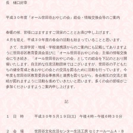
長 樋口好章
平成３０年度『オール世田谷おやじの会』総会・情報交換会等のご案内
春暖の候、皆様にはますますご清栄のこととお喜び申し上げます。
４月を迎え、平成３０年度の各会の活動も始まっていることと思います。
さて、生涯学習・地域・学校連携課からのご案内にも記載してありますよ
うに世田谷区教育委員会並びに「オール世田谷おやじの会」主催の情報交換
会に引き続き、「オール世田谷おやじの会」としての総会を下記のとおり開
催いたします。自主的な任意活動団体ではございますが、世田谷の子どもた
ちの健全育成と各おやじの会との交流を図るために活動を行っています。今
年度も世田谷区教育委員会事務局と連携を図りながら、各会相互の交流と親
睦が図れますように活動を進めていきたいと思います。多くの会の皆様がご
参加くださいますようご案内申し上げます。
記
１ 日 時 平成３０年５月１９日(土) 午後４時～午後６時３０分
２ 会 場 世田谷文化生活センター生活工房 セミナールームＡ・Ｂ