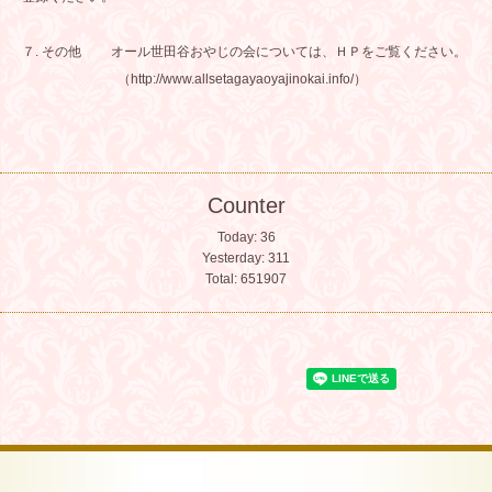
７. その他 オール世田谷おやじの会については、ＨＰをご覧ください。
（http://www.allsetagayaoyajinokai.info/）
Counter
Today:
36
Yesterday:
311
Total:
651907