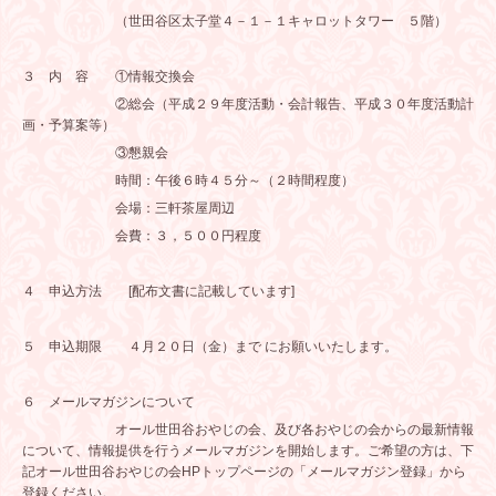
（世田谷区太子堂４－１－１キャロットタワー ５階）
３ 内 容 ①情報交換会
②総会（平成２９年度活動・会計報告、平成３０年度活動計
画・予算案等）
③懇親会
時間：午後６時４５分～（２時間程度）
会場：三軒茶屋周辺
会費：３，５００円程度
４ 申込方法 [配布文書に記載しています]
５ 申込期限 ４月２０日（金）まで にお願いいたします。
６ メールマガジンについて
オール世田谷おやじの会、及び各おやじの会からの最新情報
について、情報提供を行うメールマガジンを開始します。ご希望の方は、下
記オール世田谷おやじの会HPトップページの「メールマガジン登録」から
登録ください。