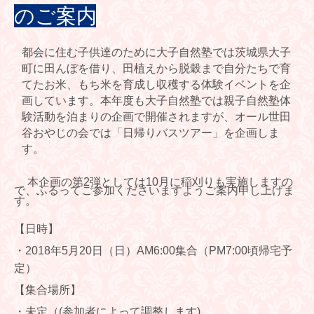
のご案内
都会に住む子供達のために大子自然塾では茨城県大子
町に田んぼを借り、田植えから脱穀まで自分たちで育
てたお米、もち米を育成し収穫す
る体験イベントを企
画しています。
本年度も大子自然塾では親子自然塾体
験活動を泊まりの企画で開催されますが、オール世田
谷おやじの会では「日帰りバスツアー」を企画しま
す。
本企画の第
2
弾としては
10
月に稲刈りも実施しますの
で、ふるってご参加くださいますようご案内申し上げま
す。
【日時】
・
2018
年
5
月
20
日（日）
AM6:00
集合（
PM7:00
頃帰宅予
定）
【集合場所】
・未定（
(
参加者によって調整します
)
。