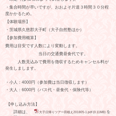
・集合時間が早いですが、おおよそ片道３時間３０分程
度かかるため。
【体験場所】
・茨城県久慈郡大子町（大子自然塾ほか）
【参加費用概算】
費用は目安です人数により変動します。
当日の交通費昼食代です。
人数見込みで費用を徴収するためキャンセル料が
発生しまします。
・小人：
4000
円（参加費は当日徴収します）
・大人：
6000
円（バス代・昼食代・保険代等）
【申し込み方法】
詳細は、
を
大子日帰りツアー田植え201805-1.pdf
(0.11MB)