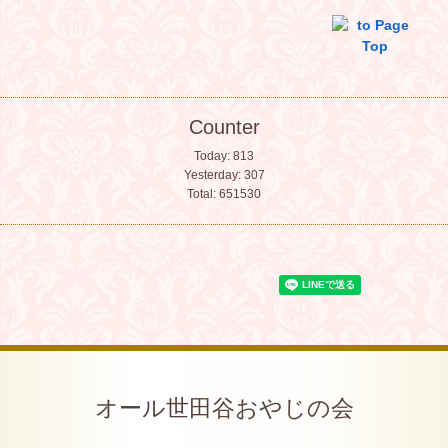
Counter
Today:
813
Yesterday:
307
Total:
651530
オール世田谷おやじの会