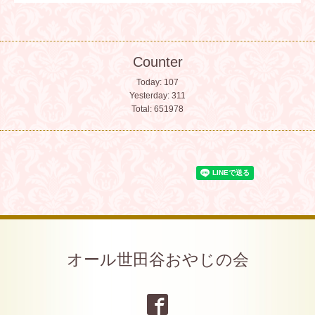
Counter
Today:
107
Yesterday:
311
Total:
651978
オール世田谷おやじの会