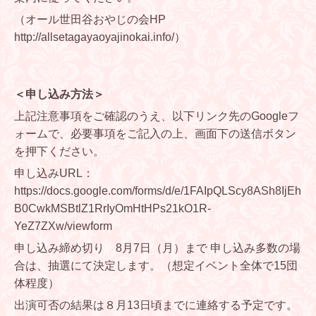
（オール世田谷おやじの会HP
http://allsetagayaoyajinokai.info/
）
＜申し込み方法＞
上記注意事項をご確認のうえ、以下リンク先のGoogleフ
ォームで、必要事項をご記入の上、画面下の送信ボタン
を押下ください。
申し込みURL：
https://docs.google.com/forms/d/e/1FAIpQLScy8ASh8IjEh
B0CwkMSBtlZ1RrIyOmHtHPs21kO1R-
YeZ7ZXw/viewform
申し込み締め切り 8月7日（月）まで 申し込み多数の場
合は、抽選にて決定します。（想定イベント全体で15団
体程度）
出演可否の結果は８月13日頃までに連絡する予定です。